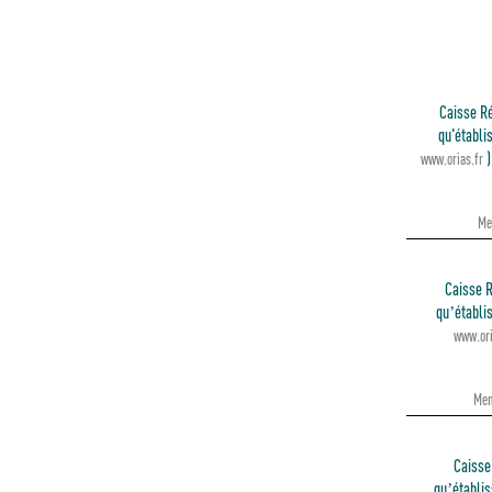
Caisse Ré
qu'établi
)
www.orias.fr
Me
Caisse R
qu’établi
www.ori
Ment
Caisse 
qu’établis