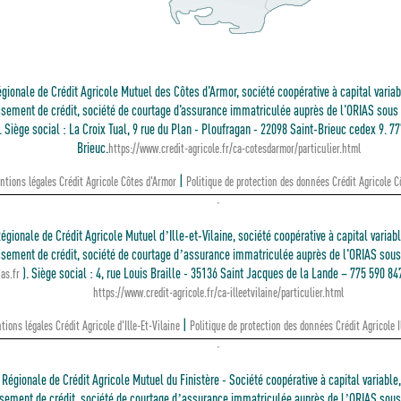
gionale de Crédit Agricole Mutuel des Côtes d'Armor, société coopérative à capital variab
ssement de crédit, société de courtage d'assurance immatriculée auprès de l'ORIAS sous 
. Siège social : La Croix Tual, 9 rue du Plan - Ploufragan - 22098 Saint-Brieuc cedex 9. 7
Brieuc.
https://www.credit-agricole.fr/ca-cotesdarmor/particulier.html
|
ntions légales Crédit Agricole Côtes d'Armor
Politique de protection des données Crédit Agricole C
égionale de Crédit Agricole Mutuel d’Ille-et-Vilaine, société coopérative à capital variabl
ssement de crédit, société de courtage d’assurance immatriculée auprès de l'ORIAS sous 
). Siège social : 4, rue Louis Braille - 35136 Saint Jacques de la Lande – 775 590 8
as.fr
https://www.credit-agricole.fr/ca-illeetvilaine/particulier.html
|
ions légales Crédit Agricole d'Ille-Et-Vilaine
Politique de protection des données Crédit Agricole I
Régionale de Crédit Agricole Mutuel du Finistère - Société coopérative à capital variable
sement de crédit, société de courtage d’assurance immatriculée auprès de l’ORIAS sous 