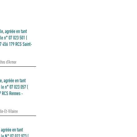
le, agréée en tant
le n° 07 023 501 (
77 456 179 RCS Saint-
ôtes d'Armor
e, agréée en tant
le n° 07 023 057 (
47 RCS Rennes -
lle-Et-Vilaine
, agréée en tant
le N° 07.022.973 (